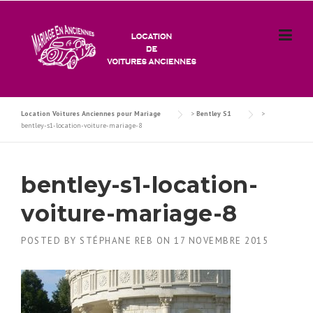
Skip
to
content
Location Voitures Anciennes pour Mariage
>
Bentley S1
>
bentley-s1-location-voiture-mariage-8
bentley-s1-location-
voiture-mariage-8
POSTED BY
STÉPHANE REB
ON
17 NOVEMBRE 2015