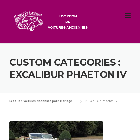
Skip
to
content
CUSTOM CATEGORIES :
EXCALIBUR PHAETON IV
Location Voitures Anciennes pour Mariage
>
Excalibur Phaeton IV