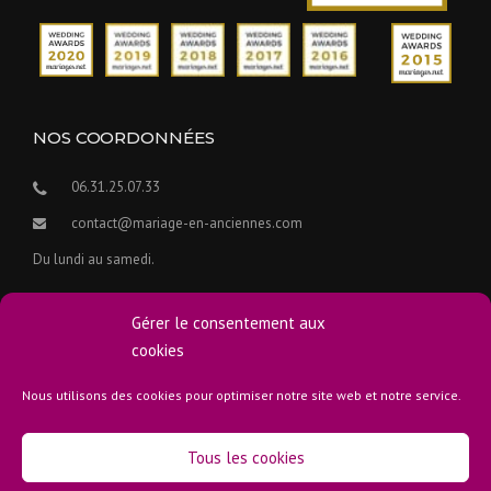
NOS COORDONNÉES
06.31.25.07.33
contact@mariage-en-anciennes.com
Du lundi au samedi.
Visite des voitures anciennes de location sur rendez-vous.
Gérer le consentement aux
cookies
Nous utilisons des cookies pour optimiser notre site web et notre service.
Copyright 2015-2026
Mentions Légales
- Réalisation :
OSiteWeb.fr
Tous les cookies
Accueil
Nos Véhicules
Prestations / Tarifs
Témoignages