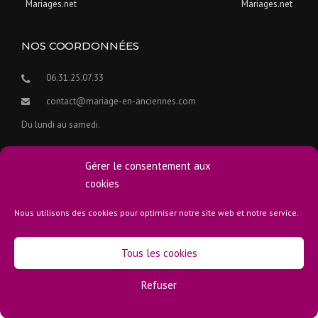
NOS COORDONNÉES
06.31.25.07.33
contact@mariage-en-anciennes.com
Du lundi au samedi.
Visite des voitures anciennes de location sur rendez-vous.
Gérer le consentement aux
cookies
Nous utilisons des cookies pour optimiser notre site web et notre service.
Copyright 2015-2026
Mentions Légales
- Réalisation :
OSiteWeb.fr
Tous les cookies
Accueil
Nos Véhicules
Prestations / Tarifs
Témoignages
Devis / Contact
Bonnes adresses
Politique de cookies
Refuser
Secured By miniOrange