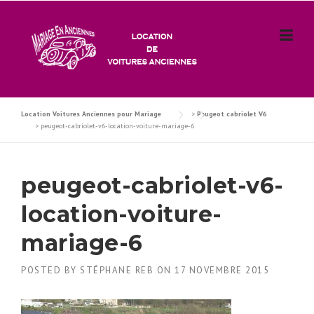
Skip
to
content
Location Voitures Anciennes pour Mariage
>
Peugeot cabriolet V6
>
peugeot-cabriolet-v6-location-voiture-mariage-6
peugeot-cabriolet-v6-
location-voiture-
mariage-6
POSTED BY
STÉPHANE REB
ON
17 NOVEMBRE 2015