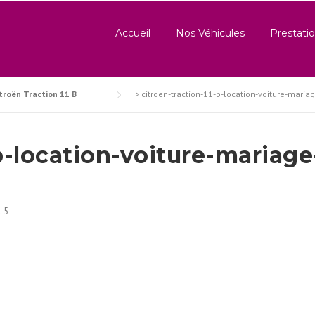
Accueil
Nos Véhicules
Prestatio
troën Traction 11 B
>
citroen-traction-11-b-location-voiture-maria
b-location-voiture-mariage
15