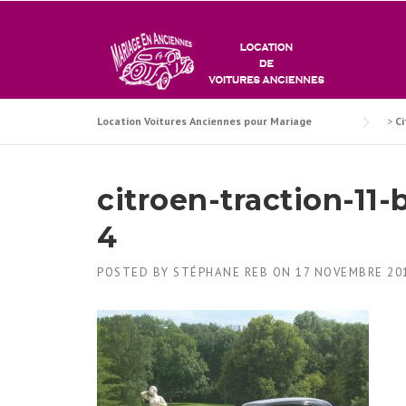
Skip
to
content
Location Voitures Anciennes pour Mariage
>
Ci
citroen-traction-11-
4
POSTED BY
STÉPHANE REB
ON
17 NOVEMBRE 20