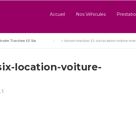
Accueil
Nos Véhicules
Prestatio
troën Traction 15 Six
>
citroen-traction-15-six-location-voiture-ma
six-location-voiture-
15